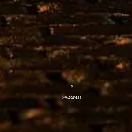
0
X9M2QLVB81