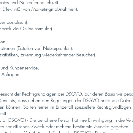
botes und Nutzerfreundlichkeit.
 Effektivität von Marketingmaßnahmen).
er postalisch).
back via Online-Formular).
ion.
ationen (Erstellen von Nutzerprofilen).
statistiken, Erkennung wiederkehrender Besucher).
n und Kundenservice.
 Anfragen.
Übersicht der Rechtsgrundlagen der DSGVO, auf deren Basis wir pe
r Kenntnis, dass neben den Regelungen der DSGVO nationale Daten
n können. Sollten ferner im Einzelfall speziellere Rechtsgrundlagen 
mit.
it. a. DSGVO) - Die betroffene Person hat ihre Einwilligung in die Ver
en spezifischen Zweck oder mehrere bestimmte Zwecke gegeben.