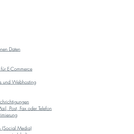
enen Daten
 für E-Commerce
tes und Webhosting
achrichtigungen
il, Post, Fax oder Telefon
imierung
n (Social Media)