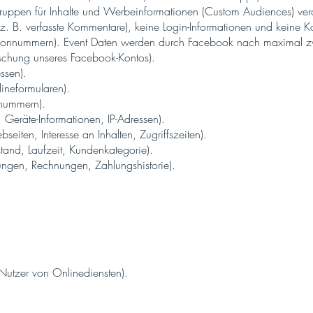
uppen für Inhalte und Werbeinformationen (Custom Audiences) verar
e z. B. verfasste Kommentare), keine Login-Informationen und keine K
fonnummern). Event Daten werden durch Facebook nach maximal zwe
öschung unseres Facebook-Kontos).
ssen).
lineformularen).
nnummern).
Geräte-Informationen, IP-Adressen).
iten, Interesse an Inhalten, Zugriffszeiten).
tand, Laufzeit, Kundenkategorie).
ngen, Rechnungen, Zahlungshistorie).
Nutzer von Onlinediensten).