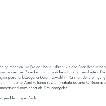
pe-Room
Geschenkgutschein
Nat
DATENSCHUTZ
lärung möchten wir Sie darüber aufklären, welche Arten Ihrer per
 wir zu welchen Zwecken und in welchem Umfang verarbeiten. Die Da
ungen personenbezogener Daten, sowohl im Rahmen der Erbringung u
en, in mobilen Applikationen sowie innerhalb externer Onlinepräsen
menfassend bezeichnet als "Onlineangebot“).
t geschlechtsspezifisch.