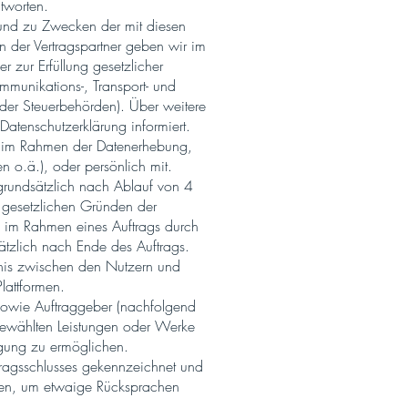
tworten.
e und zu Zwecken der mit diesen
der Vertragspartner geben wir im
 zur Erfüllung gesetzlicher
kommunikations-, Transport- und
oder Steuerbehörden). Über weitere
atenschutzerklärung informiert.
er im Rahmen der Datenerhebung,
 o.ä.), oder persönlich mit.
 grundsätzlich nach Ablauf von 4
s gesetzlichen Gründen der
s im Rahmen eines Auftrags durch
ätzlich nach Ende des Auftrags.
ltnis zwischen den Nutzern und
lattformen.
 sowie Auftraggeber (nachfolgend
gewählten Leistungen oder Werke
ngung zu ermöglichen.
rtragsschlusses gekennzeichnet und
nen, um etwaige Rücksprachen