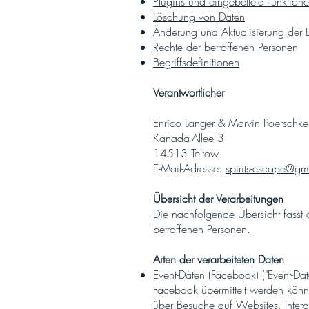
Plugins und eingebettete Funktione
Löschung von Daten
Änderung und Aktualisierung der 
Rechte der betroffenen Personen
Begriffsdefinitionen
Verantwortlicher
Enrico Langer & Marvin Poerschke
Kanada-Allee 3
14513 Teltow
E-Mail-Adresse:
spirits-escape@g
Übersicht der Verarbeitungen
Die nachfolgende Übersicht fasst 
betroffenen Personen.
Arten der verarbeiteten Daten
Event-Daten (Facebook) ("Event-Da
Facebook übermittelt werden kön
über Besuche auf Websites, Interak