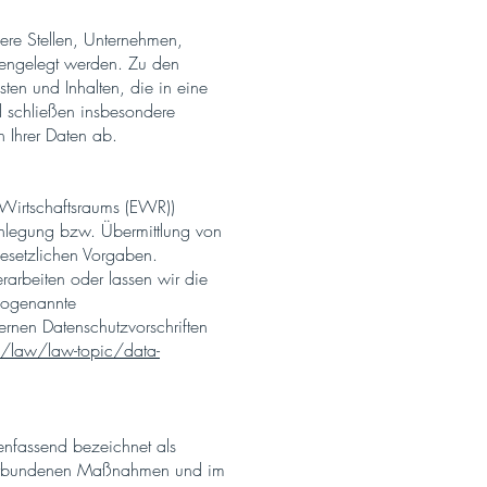
re Stellen, Unternehmen,
ffengelegt werden. Zu den
ten und Inhalten, die in eine
 schließen insbesondere
 Ihrer Daten ab.
 Wirtschaftsraums (EWR))
enlegung bzw. Übermittlung von
gesetzlichen Vorgaben.
erarbeiten oder lassen wir die
 sogenannte
ernen Datenschutzvorschriften
o/law/law-topic/data-
enfassend bezeichnet als
t verbundenen Maßnahmen und im