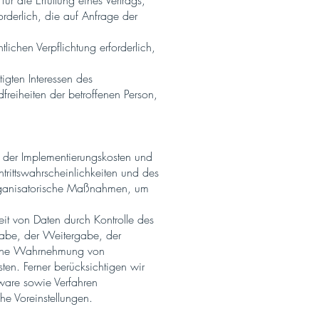
für die Erfüllung eines Vertrags,
orderlich, die auf Anfrage der
tlichen Verpflichtung erforderlich,
tigten Interessen des
dfreiheiten der betroffenen Person,
 der Implementierungskosten und
rittswahrscheinlichkeiten und des
organisatorische Maßnahmen, um
it von Daten durch Kontrolle des
gabe, der Weitergabe, der
e eine Wahrnehmung von
en. Ferner berücksichtigen wir
ware sowie Verfahren
he Voreinstellungen.