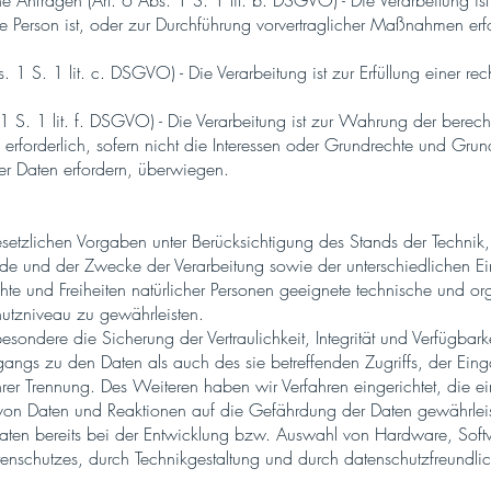
he Anfragen (Art. 6 Abs. 1 S. 1 lit. b. DSGVO) - Die Verarbeitung ist 
ne Person ist, oder zur Durchführung vorvertraglicher Maßnahmen erf
s. 1 S. 1 lit. c. DSGVO) - Die Verarbeitung ist zur Erfüllung einer rech
. 1 S. 1 lit. f. DSGVO) - Die Verarbeitung ist zur Wahrung der berech
n erforderlich, sofern nicht die Interessen oder Grundrechte und Grun
r Daten erfordern, überwiegen.
etzlichen Vorgaben unter Berücksichtigung des Stands der Technik,
e und der Zwecke der Verarbeitung sowie der unterschiedlichen Eint
te und Freiheiten natürlicher Personen geeignete technische und 
utzniveau zu gewährleisten.
dere die Sicherung der Vertraulichkeit, Integrität und Verfügbarke
gangs zu den Daten als auch des sie betreffenden Zugriffs, der Ein
ihrer Trennung. Des Weiteren haben wir Verfahren eingerichtet, di
 von Daten und Reaktionen auf die Gefährdung der Daten gewährleist
ten bereits bei der Entwicklung bzw. Auswahl von Hardware, Soft
nschutzes, durch Technikgestaltung und durch datenschutzfreundlic