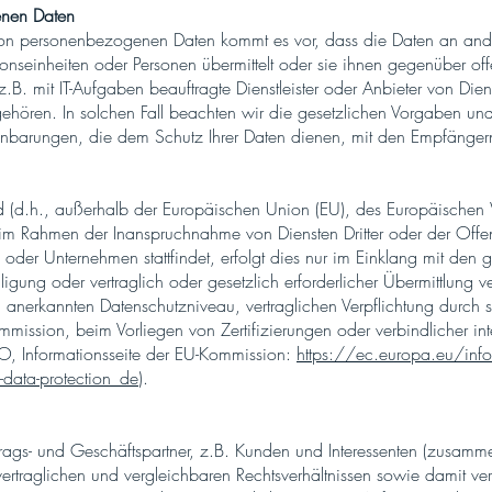
enen Daten
von personenbezogenen Daten kommt es vor, dass die Daten an ande
tionseinheiten oder Personen übermittelt oder sie ihnen gegenüber o
B. mit IT-Aufgaben beauftragte Dienstleister oder Anbieter von Diens
ören. In solchen Fall beachten wir die gesetzlichen Vorgaben und
inbarungen, die dem Schutz Ihrer Daten dienen, mit den Empfängern
nd (d.h., außerhalb der Europäischen Union (EU), des Europäischen
g im Rahmen der Inanspruchnahme von Diensten Dritter oder der Off
 oder Unternehmen stattfindet, erfolgt dies nur im Einklang mit den 
ligung oder vertraglich oder gesetzlich erforderlicher Übermittlung v
em anerkannten Datenschutzniveau, vertraglichen Verpflichtung durch
mission, beim Vorliegen von Zertifizierungen oder verbindlicher int
O, Informationsseite der EU-Kommission:
https://ec.europa.eu/inf
-data-protection_de
).
trags- und Geschäftspartner, z.B. Kunden und Interessenten (zusamm
 vertraglichen und vergleichbaren Rechtsverhältnissen sowie dami