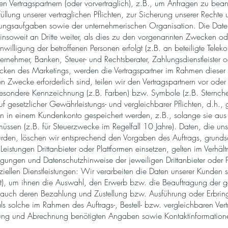
 Vertragspartnern (oder vorvertraglich), z.B., um Anfragen zu bean
füllung unserer vertraglichen Pflichten, zur Sicherung unserer Recht
ngsaufgaben sowie der unternehmerischen Organisation. Die Daten 
nsoweit an Dritte weiter, als dies zu den vorgenannten Zwecken oder
 Einwilligung der betroffenen Personen erfolgt (z.B. an beteiligte Tele
ternehmer, Banken, Steuer- und Rechtsberater, Zahlungsdienstleister 
ken des Marketings, werden die Vertragspartner im Rahmen dieser D
n Zwecke erforderlich sind, teilen wir den Vertragspartnern vor od
besondere Kennzeichnung (z.B. Farben) bzw. Symbole (z.B. Sternchen
 gesetzlicher Gewährleistungs- und vergleichbarer Pflichten, d.h.,
ten in einem Kundenkonto gespeichert werden, z.B., solange sie au
üssen (z.B. für Steuerzwecke im Regelfall 10 Jahre). Daten, die un
urden, löschen wir entsprechend den Vorgaben des Auftrags, grunds
Leistungen Drittanbieter oder Plattformen einsetzen, gelten im Verhä
ungen und Datenschutzhinweise der jeweiligen Drittanbieter oder P
iellen Dienstleistungen: Wir verarbeiten die Daten unserer Kunden
net), um ihnen die Auswahl, den Erwerb bzw. die Beauftragung der 
s auch deren Bezahlung und Zustellung bzw. Ausführung oder Erbri
ls solche im Rahmen des Auftrags-, Bestell- bzw. vergleichbaren Ve
ngung und Abrechnung benötigten Angaben sowie Kontaktinformatio