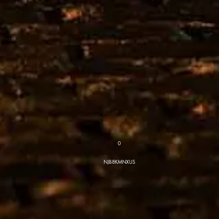
0
NJB8KMNXUS