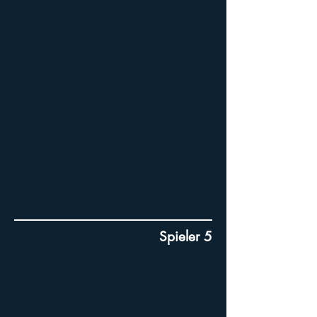
Spieler 5