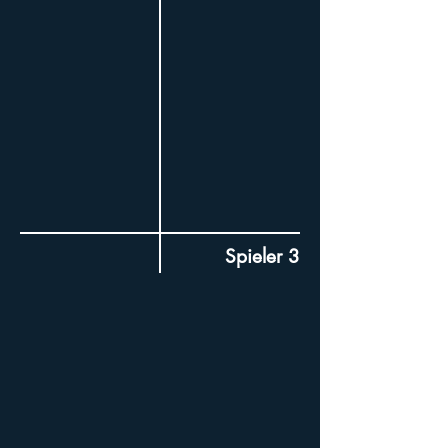
Spieler 3