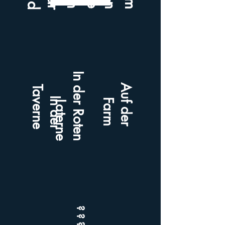
en
d
I
n
d
e
R
o
t
e
n
a
t
e
r
n
A
u
f
d
e
r
a
r
T
e
I
n
d
e
r
a
v
e
r
n
F
m
r
L
e
? ? ?