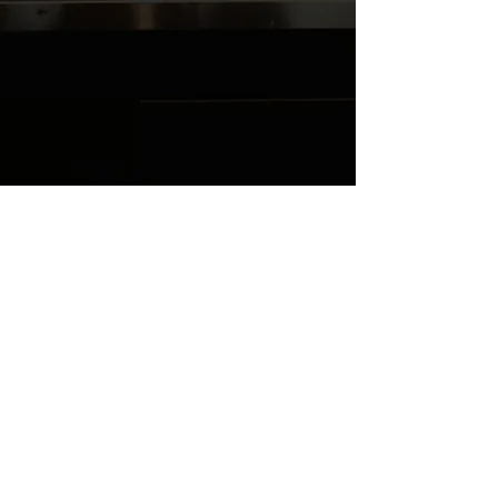
8LXBXY5YQR