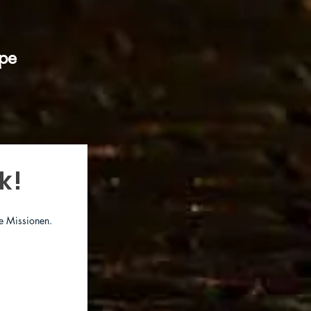
ape
k!
!
e Missionen.