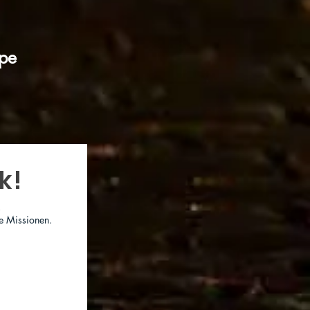
ape
k!
!
e Missionen.