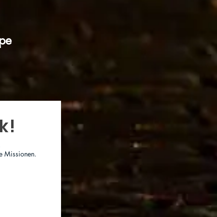
ape
k!
!
e Missionen.