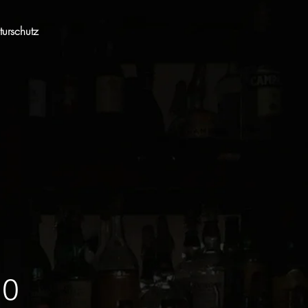
urschutz
0