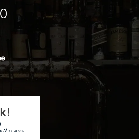
0
pe
k!
!
pe Missionen.