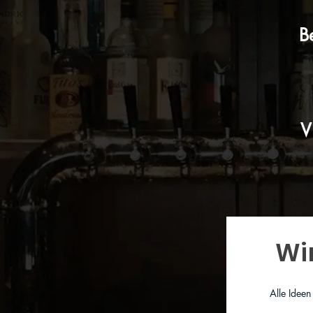
B
V
Wi
Alle Idee