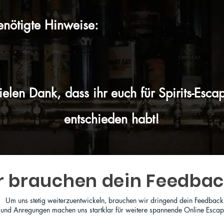
enötigte Hinweise:
ielen Dank, dass ihr euch für Spirits-Esca
entschieden habt!
r brauchen dein Feedbac
Um uns stetig weiterzuentwickeln, brauchen wir dringend dein Feedback
n und Anregungen machen uns startklar für weitere spannende Online Esca