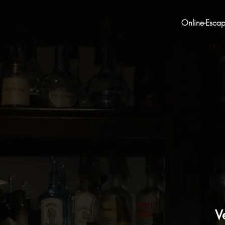
Online-Esca
V