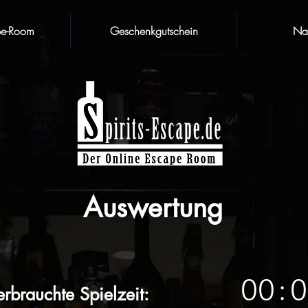
pe-Room
Geschenkgutschein
Nat
Auswertung
0
0
0
:
erbrauchte Spielzeit: