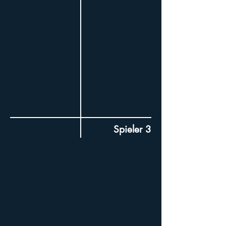
Spieler 3