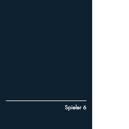
Spieler 6