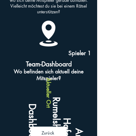
wo sich deine Mitspieler gerade aufhalten.
Vielleicht möchtest du sie bei einem Rätsel
unterstützen?
Spieler 1
Team-Dashboard
Wo befinden sich aktuell deine
Mitspieler?
Aktueller Ort
R
u
m
e
l
s
h
a
f
D
a
s
h
b
o
a
r
H
n
A
m
a
f
e
Zurück